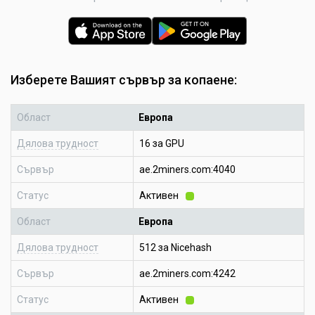
Изберете Вашият сървър за копаене:
Област
Европа
Дялова трудност
16 за GPU
Сървър
ae.2miners.com:4040
Статус
Активен
Област
Европа
Дялова трудност
512 за Nicehash
Сървър
ae.2miners.com:4242
Статус
Активен