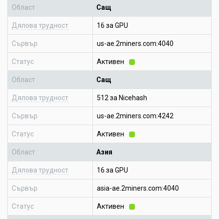
Област
Сащ
Дялова трудност
16 за GPU
Сървър
us-ae.2miners.com:4040
Статус
Активен
Област
Сащ
Дялова трудност
512 за Nicehash
Сървър
us-ae.2miners.com:4242
Статус
Активен
Област
Азия
Дялова трудност
16 за GPU
Сървър
asia-ae.2miners.com:4040
Статус
Активен