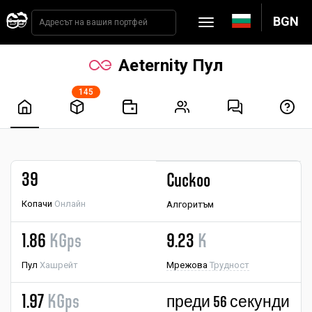
BGN
Aeternity Пул
145
39
Cuckoo
Копачи
Онлайн
Алгоритъм
1.86
KGps
9.23
K
Пул
Хашрейт
Мрежова
Трудност
1.97
KGps
преди 56 секунди