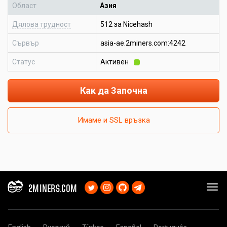
Област
Азия
Дялова трудност
512 за Nicehash
Сървър
asia-ae.2miners.com:4242
Статус
Активен
Как да Започна
Имаме и SSL връзка
2MINERS.COM