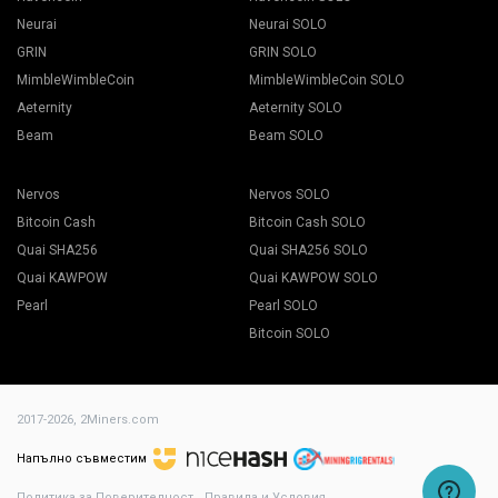
Neurai
Neurai SOLO
GRIN
GRIN SOLO
MimbleWimbleCoin
MimbleWimbleCoin SOLO
Aeternity
Aeternity SOLO
Beam
Beam SOLO
Nervos
Nervos SOLO
Bitcoin Cash
Bitcoin Cash SOLO
Quai SHA256
Quai SHA256 SOLO
Quai KAWPOW
Quai KAWPOW SOLO
Pearl
Pearl SOLO
Bitcoin SOLO
2017-2026,
2Miners.com
Напълно съвместим
Политика за Поверителност
Правила и Условия