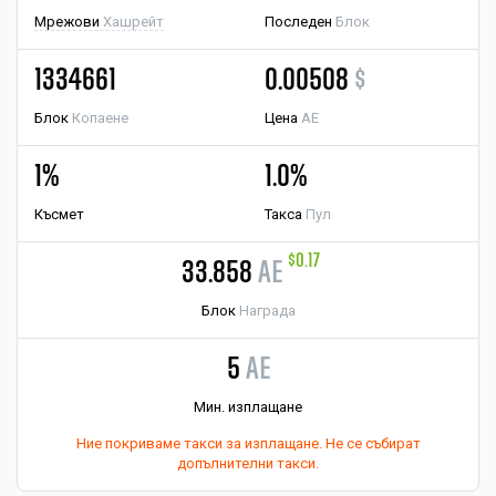
Мрежови
Хашрейт
Последен
Блок
1334661
0.00508
$
Блок
Копаене
Цена
AE
1%
1.0%
Късмет
Такса
Пул
$0.17
33.858
AE
Блок
Награда
5
AE
Мин. изплащане
Ние покриваме такси за изплащане. Не се събират
допълнителни такси.