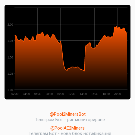
2.00
1.75
1.50
1.25
1.00
02:30
04:30
06:30
08:30
10:30
12:30
14:30
16:30
18:30
20:30
@Pool2MinersBot
Телеграм Бот - риг мониториране
@PoolAE2Miners
Телеграм Бот - нова блок нотификация