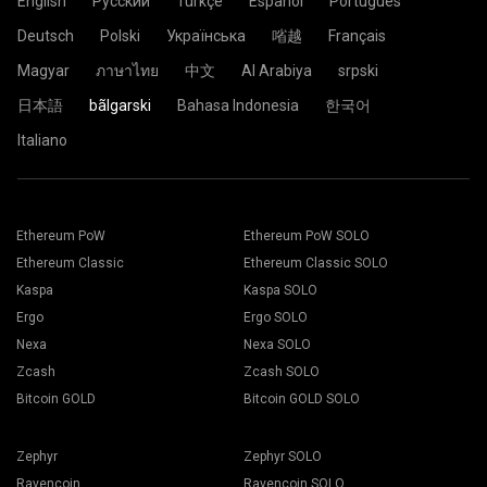
English
Русский
Türkçe
Español
Português
Deutsch
Polski
Українська
㗂越
Français
Magyar
ภาษาไทย
中文
Al Arabiya
srpski
日本語
bãlgarski
Bahasa Indonesia
한국어
Italiano
Ethereum PoW
Ethereum PoW SOLO
Ethereum Classic
Ethereum Classic SOLO
Kaspa
Kaspa SOLO
Ergo
Ergo SOLO
Nexa
Nexa SOLO
Zcash
Zcash SOLO
Bitcoin GOLD
Bitcoin GOLD SOLO
Zephyr
Zephyr SOLO
Ravencoin
Ravencoin SOLO