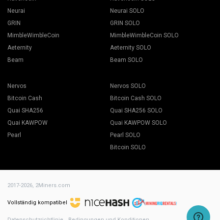
Neurai
Neurai SOLO
GRIN
GRIN SOLO
MimbleWimbleCoin
MimbleWimbleCoin SOLO
Aeternity
Aeternity SOLO
Beam
Beam SOLO
Nervos
Nervos SOLO
Bitcoin Cash
Bitcoin Cash SOLO
Quai SHA256
Quai SHA256 SOLO
Quai KAWPOW
Quai KAWPOW SOLO
Pearl
Pearl SOLO
Bitcoin SOLO
2017-2026,
2Miners.com
Vollständig kompatibel
Datenschutzrichtlinie
Bedingungen und Konditionen