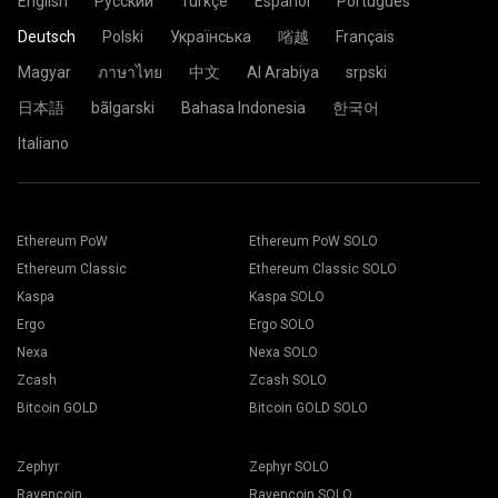
English
Русский
Türkçe
Español
Português
Deutsch
Polski
Українська
㗂越
Français
Magyar
ภาษาไทย
中文
Al Arabiya
srpski
日本語
bãlgarski
Bahasa Indonesia
한국어
Italiano
Ethereum PoW
Ethereum PoW SOLO
Ethereum Classic
Ethereum Classic SOLO
Kaspa
Kaspa SOLO
Ergo
Ergo SOLO
Nexa
Nexa SOLO
Zcash
Zcash SOLO
Bitcoin GOLD
Bitcoin GOLD SOLO
Zephyr
Zephyr SOLO
Ravencoin
Ravencoin SOLO