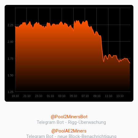
2.25
2.00
1.75
1.50
1.25
19:10
21:10
23:10
01:10
03:10
05:10
07:10
09:10
11:10
13:10
@Pool2MinersBot
Telegram Bot - Rigg-Überwachung
@PoolAE2Miners
Telegram Bot - neue Block-Benachrichtigung