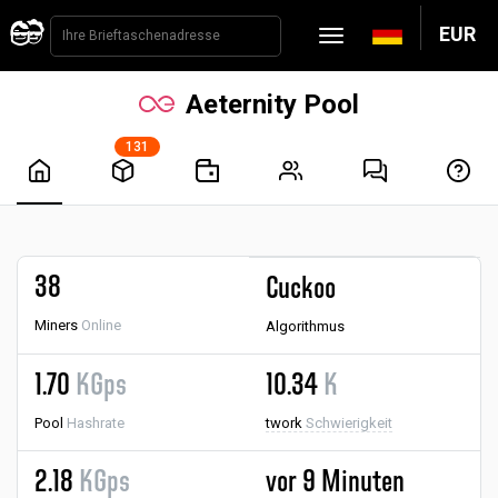
EUR
Aeternity Pool
131
38
Cuckoo
Miners
Online
Algorithmus
1.70
KGps
10.34
K
Pool
Hashrate
twork
Schwierigkeit
2.18
KGps
vor 9 Minuten