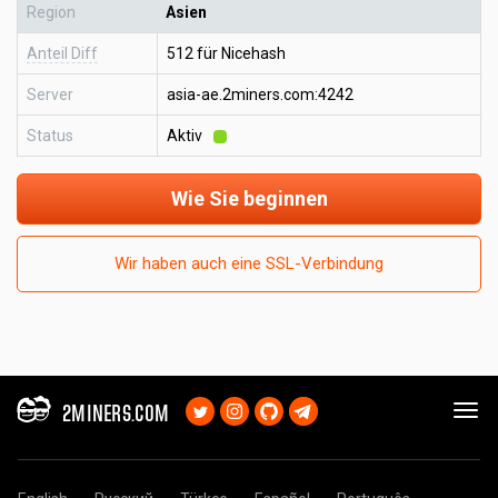
Region
Asien
Anteil Diff
512 für Nicehash
Server
asia-ae.2miners.com:4242
Status
Aktiv
Wie Sie beginnen
Wir haben auch eine SSL-Verbindung
2MINERS.COM