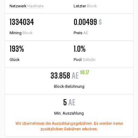
Netzwerk
Hashrate
Letzter
Block
1334034
0.00499
$
Mining
Block
Preis
AE
193%
1.0%
Glück
Pool
Gebühr
$0.17
33.858
AE
Block-Belohnung
5
AE
Min. Auszahlung
Wir übernehmen die Auszahlungsgebühren. Es werden keine
zusätzlichen Gebühren erhoben.