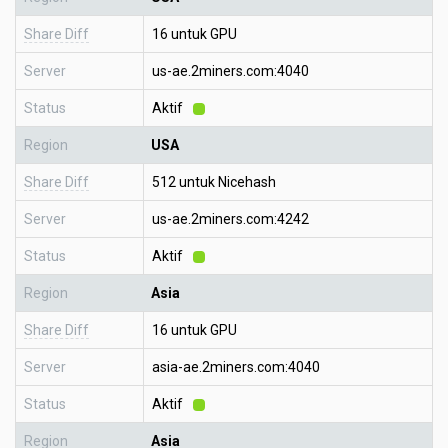
Share Diff
16 untuk GPU
Server
us-ae.2miners.com:4040
Status
Aktif
Region
USA
Share Diff
512 untuk Nicehash
Server
us-ae.2miners.com:4242
Status
Aktif
Region
Asia
Share Diff
16 untuk GPU
Server
asia-ae.2miners.com:4040
Status
Aktif
Region
Asia