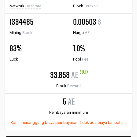
Network
Hashrate
Block
Terakhir
1334485
0.00503
$
Mining
Block
Harga
AE
83%
1.0%
Luck
Pool
Fee
$0.17
33.858
AE
Block
Reward
5
AE
Pembayaran minimum
Kami menanggung biaya pembayaran. Tidak ada biaya tambahan.