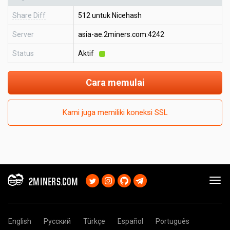
Share Diff
512 untuk Nicehash
Server
asia-ae.2miners.com:4242
Status
Aktif
Cara memulai
Kami juga memiliki koneksi SSL
2MINERS.COM
English
Русский
Türkçe
Español
Português