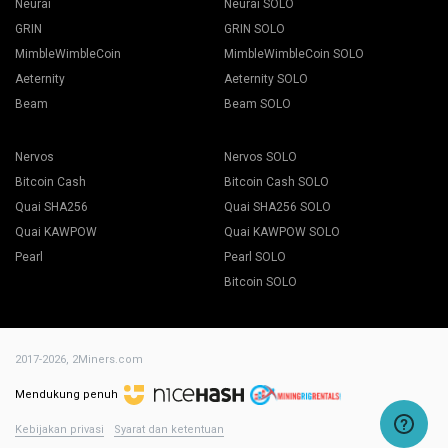
Neurai
Neurai SOLO
GRIN
GRIN SOLO
MimbleWimbleCoin
MimbleWimbleCoin SOLO
Aeternity
Aeternity SOLO
Beam
Beam SOLO
Nervos
Nervos SOLO
Bitcoin Cash
Bitcoin Cash SOLO
Quai SHA256
Quai SHA256 SOLO
Quai KAWPOW
Quai KAWPOW SOLO
Pearl
Pearl SOLO
Bitcoin SOLO
2017-2026,
2Miners.com
Mendukung penuh
Kebijakan privasi
Syarat dan ketentuan