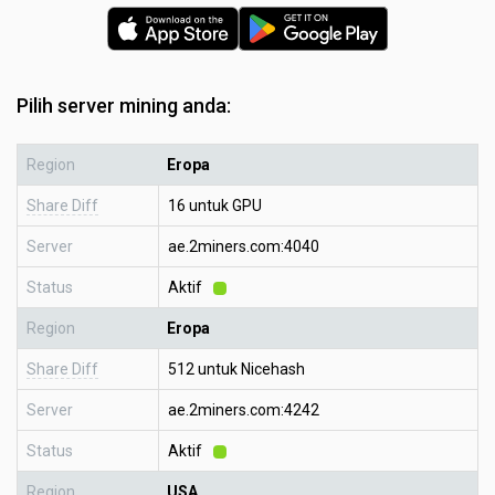
Pilih server mining anda:
Region
Eropa
Share Diff
16 untuk GPU
Server
ae.2miners.com:4040
Status
Aktif
Region
Eropa
Share Diff
512 untuk Nicehash
Server
ae.2miners.com:4242
Status
Aktif
Region
USA