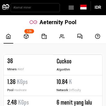
IDR
Aeternity Pool
126
36
Cuckoo
Miners
Aktif
Algorithm
1.36
KGps
10.84
K
Pool
Hashrate
Network
Difficulty
2.48
KGps
6 menit yang lalu