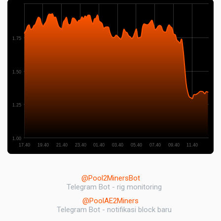
1.75
1.50
1.25
1.00
17.40
19.40
21.40
23.40
01.40
03.40
05.40
07.40
09.40
11.40
@Pool2MinersBot
Telegram Bot - rig monitoring
@PoolAE2Miners
Telegram Bot - notifikasi block baru