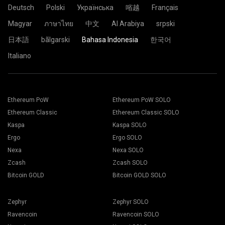
Deutsch
Polski
Українська
㗂越
Français
Magyar
ภาษาไทย
中文
Al Arabiya
srpski
日本語
bãlgarski
Bahasa Indonesia
한국어
Italiano
Ethereum PoW
Ethereum PoW SOLO
Ethereum Classic
Ethereum Classic SOLO
Kaspa
Kaspa SOLO
Ergo
Ergo SOLO
Nexa
Nexa SOLO
Zcash
Zcash SOLO
Bitcoin GOLD
Bitcoin GOLD SOLO
Zephyr
Zephyr SOLO
Ravencoin
Ravencoin SOLO