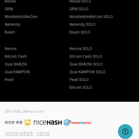
Neurai
Neurai SOLO
GRIN
GRIN SOLO
MimbleWimbleCoin
MimbleWimbleCoin SOLO
Aeternity
Aeternity SOLO
Beam
Beam SOLO
Nervos
Nervos SOLO
Bitcoin Cash
Bitcoin Cash SOLO
Quai SHA256
Quai SHA256 SOLO
Quai KAWPOW
Quai KAWPOW SOLO
Pearl
Pearl SOLO
Bitcoin SOLO
2017-2026,
2Miners.com
완전한 호환
개인정보 보호정책
이용약관