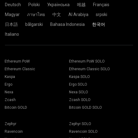
Deutsch
Polski
Українська
㗂越
Français
Magyar
ภาษาไทย
中文
Al Arabiya
srpski
日本語
bãlgarski
Bahasa Indonesia
한국어
Italiano
Ethereum PoW
Ethereum PoW SOLO
Ethereum Classic
Ethereum Classic SOLO
Kaspa
Kaspa SOLO
Ergo
Ergo SOLO
Nexa
Nexa SOLO
Zcash
Zcash SOLO
Bitcoin GOLD
Bitcoin GOLD SOLO
Zephyr
Zephyr SOLO
Ravencoin
Ravencoin SOLO