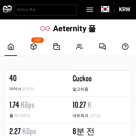
KRW
Aeternity 풀
147
40
Cuckoo
마이너
온라인
알고리즘
1.74
KGps
10.27
K
풀
해쉬레잇
네트워크
난이도
2.27
KGps
8분 전