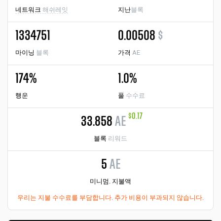
네트워크
해쉬레잇
지난
블록
1334751
0.00508
$
마이닝
블록
가격
AE
174%
1.0%
행운
풀
수수료
$0.17
33.858
AE
블록
리워드
5
AE
미니멈. 지불액
우리는 지불 수수료를 부담합니다. 추가 비용이 부과되지 않습니다.